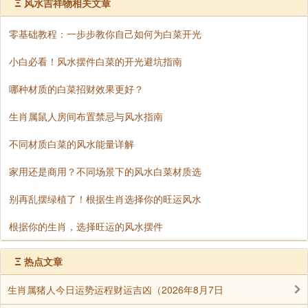
Ξ
风水吉祥物相关文章
正对大门：财气外泄，鱼易死失效。
零基础教程：一步步教你自己如何为白菜开光
三、加分细节：鱼缸+鱼的风水玄机
小白必看！风水摆件白菜的开光避坑指南
哪种材质的白菜招财效果更好？
1. 鱼缸造型五行属性
生肖属鼠人房间布置禁忌与风水指南
长方形（木）→适合喜木者
不同材质白菜的风水能量详解
圆形（金）→适合喜金者
家用还是商用？不同场景下的风水白菜材质选
别再乱摆绿植了！根据生肖选择你的旺运风水
六角形（水）→通用招财。
根据你的生肖，选择旺运的风水摆件
2. 鱼的数目与颜色
Ξ
热点文章
求财：红/金鱼（6红+1黑=火生土稳财）
生肖属猪人今日运势运程财运吉凶（2026年8月7日