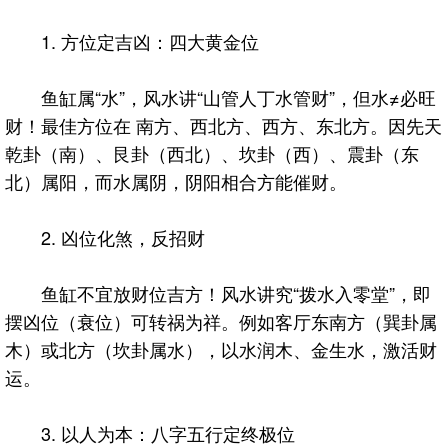
1. 方位定吉凶：四大黄金位
鱼缸属“水”，风水讲“山管人丁水管财”，但水≠必旺
财！最佳方位在 南方、西北方、西方、东北方。因先天
乾卦（南）、艮卦（西北）、坎卦（西）、震卦（东
北）属阳，而水属阴，阴阳相合方能催财。
2. 凶位化煞，反招财
鱼缸不宜放财位吉方！风水讲究“拨水入零堂”，即
摆凶位（衰位）可转祸为祥。例如客厅东南方（巽卦属
木）或北方（坎卦属水），以水润木、金生水，激活财
运。
3. 以人为本：八字五行定终极位