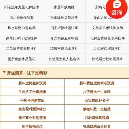
阳宅流年九星化解挂件
家居补缺角牌
厕所化秽气煞套
西北厨房化解套
祝由除病灵符法事
茅山大师风水挂画
声明：部分内容来于网络，如有侵权，请联系我们删除！以上内容，并
不代表易德轩观点。
风水摧财助运布局
消灾祈福转运法事
文昌读书考试风水局
家居门对门化解挂件
开光精铜五帝铜钱
化解五黄煞星专用挂件
二黑病符星专用挂件
琉璃吉祥风水摆件
九运转运摧财摆件
厕所化煞水晶莲花
铁笔居士真人起名字
铁笔居士批命看风水
Ξ
开运测算 - 往下更精彩
新年运势整体预测
新年爱情运势精准预测
生辰八字合婚姻缘
八字精批一生命理
手机号码测吉凶
宝宝在线起名字
姓名配对测算缘分
紫微斗数一生精批
新年事业财运预测
月老姻缘算婚姻
新年祈福点灯
在线自助百分起名