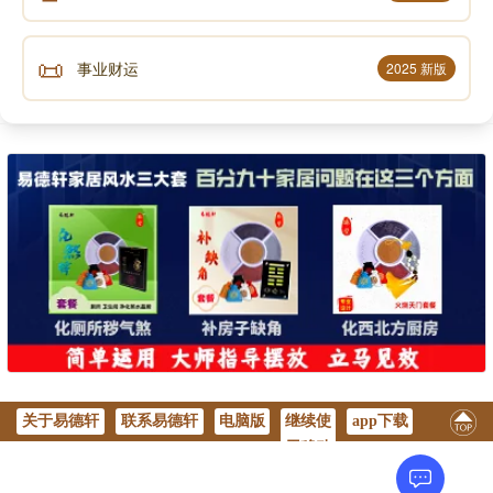
📜
事业财运
2025 新版
关于易德轩
联系易德轩
电脑版
继续使
app下载
用移动
版