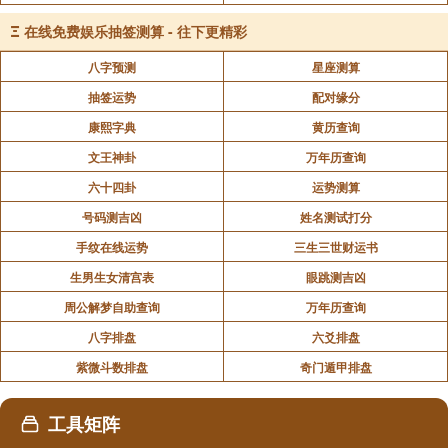
Ξ
在线免费娱乐抽签测算 - 往下更精彩
八字预测
星座测算
抽签运势
配对缘分
康熙字典
黄历查询
文王神卦
万年历查询
六十四卦
运势测算
号码测吉凶
姓名测试打分
手纹在线运势
三生三世财运书
生男生女清宫表
眼跳测吉凶
周公解梦自助查询
万年历查询
八字排盘
六爻排盘
紫微斗数排盘
奇门遁甲排盘
工具矩阵