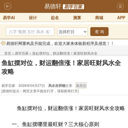
易德轩
易学百家
易学AI
设计
起名
测算
商城
APP
查 询
易德轩网重构及升能完成，欢迎大家来体验新程序及感觉！！
2025-07-01
首页
>
易学百家
>
鱼缸摆对位，财运翻倍涨！家居旺财风水全
2026年化太岁锦囊属马、鼠、牛、龙、兔、狗、鸡生肖化太岁开始预
鱼缸摆对位，财运翻倍涨！家居旺财风水全
攻略
订！！
2025-10-01
攻略
2026丙午年铁笔居士精批年运说明
2025-10-12
易学百家 2026年04月27日
风水吉祥物
文章
易德轩首席风水大师铁笔居士简介！！
2021-9-2
[易德轩提示：网页文章不能全打开，请刷新再打开]
易德轩通告：本网站易德轩商标及LOGO注册声明
2021-9-7
易德轩易学ai，ai批八字紫微命理相学，ai智能体客服系统开通，欢迎
鱼缸摆对位，财运翻倍涨！家居旺财风水全攻略
体验！！
2025-07-01
一、鱼缸摆哪里最旺财？三大核心原则