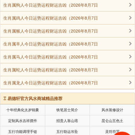
生肖属狗人今日运势运程财运吉凶（2026年8月7日
化煞：黑鱼（属水，1或6条）
生肖属鸡人今日运势运程财运吉凶（2026年8月7日
健康：青/黑鱼（3青+2黑=木水相生）。
生肖属猴人今日运势运程财运吉凶（2026年8月7日
3. 布景秘诀
生肖属羊人今日运势运程财运吉凶（2026年8月7日
生肖属马人今日运势运程财运吉凶（2026年8月7日
鱼缸靠墙，背景挂《瀑布图》象征财源滚滚。
生肖属蛇人今日运势运程财运吉凶（2026年8月7日
旁放绿植（如发财树），形成“水生木→木生火”能
量链。
生肖属龙人今日运势运程财运吉凶（2026年8月7日
Ξ
易德轩官方风水商城精品推荐
小调整激活财库！
十年经典化太岁锦囊
铁笔居士简介
风水装修设计
鱼缸是“活风水”，勤换水、保鱼活才能流转财气！
定制风水吉祥摆件
招贵人靠山塔
昆仑山五色土
避免过大（＜客厅1/4面积）、忌假山压鱼。摆对方位
五行功能调理手链
五行助运吊坠
灵符符咒
+化解凶煞，让家中水流引财入库，事业健康双丰收～