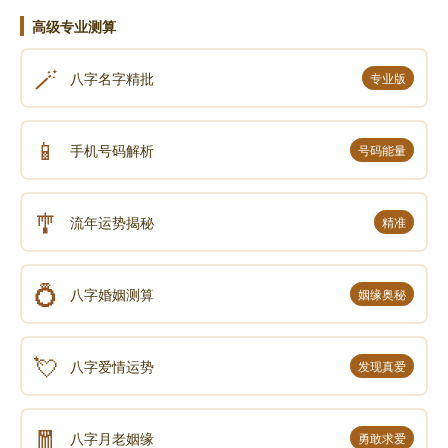
高级专业测算
🪄
八字名字精批
专业版
📱
手机号码解析
号码能量
🎐
流年运势揭秘
精准
💍
八字婚姻测算
姻缘奥秘
💘
八字爱情运势
发现真爱
🧧
八字月老姻缘
勇敢求爱