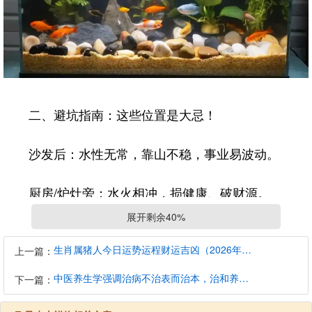
二、避坑指南：这些位置是大忌！
沙发后：水性无常，靠山不稳，事业易波动。
厨房/炉灶旁：水火相冲，损健康、破财源。
展开剩余40%
卧室：湿气重、水流声扰眠，影响气场。
生肖属猪人今日运势运程财运吉凶（2026年8月7日）详解查询
上一篇：
过高或过低：超成人眼高犯“淋头水”（头部疾
中医养生学强调治病不治表而治本，治和养兼顾是有必要的
下一篇：
病），低过膝成“割脚水”（事业受阻）。