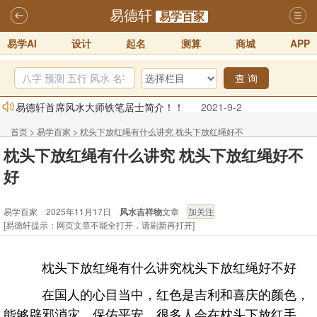
易德轩
易学百家
易学AI
设计
起名
测算
商城
APP
查 询
易德轩首席风水大师铁笔居士简介！！
2021-9-2
易德轩通告：本网站易德轩商标及LOGO注册声明
2021-9-7
首页
>
易学百家
>
枕头下放红绳有什么讲究 枕头下放红绳好不
易德轩易学ai，ai批八字紫微命理相学，ai智能体客服系统开通，欢迎
枕头下放红绳有什么讲究 枕头下放红绳好不
好
体验！！
2025-07-01
好
易德轩网重构及升能完成，欢迎大家来体验新程序及感觉！！
易学百家 2025年11月17日
风水吉祥物
文章
2025-07-01
[易德轩提示：网页文章不能全打开，请刷新再打开]
2026年化太岁锦囊属马、鼠、牛、龙、兔、狗、鸡生肖化太岁开始预
订！！
2025-10-01
枕头下放红绳有什么讲究枕头下放红绳好不好
2026丙午年铁笔居士精批年运说明
2025-10-12
在国人的心目当中，红色是吉利和喜庆的颜色，
能够辟邪消灾，保佑平安，很多人会在枕头下放红手