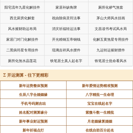
阳宅流年九星化解挂件
家居补缺角牌
厕所化秽气煞套
西北厨房化解套
祝由除病灵符法事
茅山大师风水挂画
风水摧财助运布局
消灾祈福转运法事
文昌读书考试风水局
家居门对门化解挂件
开光精铜五帝铜钱
化解五黄煞星专用挂件
二黑病符星专用挂件
琉璃吉祥风水摆件
九运转运摧财摆件
厕所化煞水晶莲花
铁笔居士真人起名字
铁笔居士批命看风水
Ξ
开运测算 - 往下更精彩
新年运势整体预测
新年爱情运势精准预测
生辰八字合婚姻缘
八字精批一生命理
手机号码测吉凶
宝宝在线起名字
姓名配对测算缘分
紫微斗数一生精批
新年事业财运预测
月老姻缘算婚姻
新年祈福点灯
在线自助百分起名