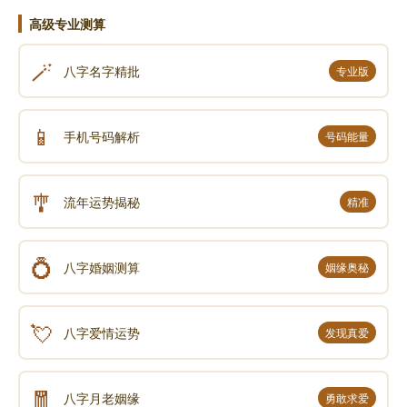
高级专业测算
🪄
八字名字精批
专业版
📱
手机号码解析
号码能量
🎐
流年运势揭秘
精准
💍
八字婚姻测算
姻缘奥秘
💘
八字爱情运势
发现真爱
🧧
八字月老姻缘
勇敢求爱