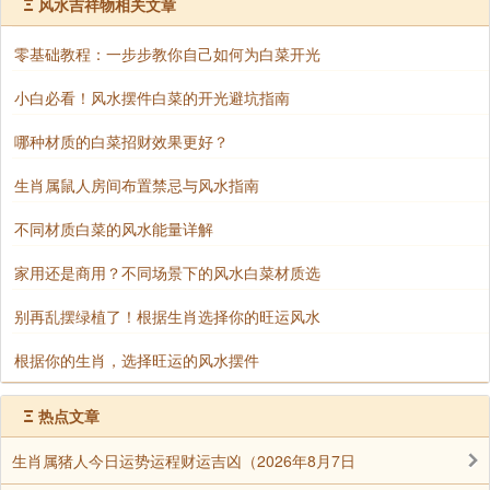
Ξ
风水吉祥物相关文章
已婚之人不宜放置红绳
零基础教程：一步步教你自己如何为白菜开光
对于已婚的朋友来说，枕头下是不宜放置红绳
小白必看！风水摆件白菜的开光避坑指南
的，因为这样的行为会影响到夫妻之间的感情，在日常
相处的过程当中容易发生矛盾和争执，会增加被第三者
哪种材质的白菜招财效果更好？
插足的概率。所以已婚之人不要妄想着利用红绳来推动
生肖属鼠人房间布置禁忌与风水指南
夫妻之间的情分，以免适得其反。
不同材质白菜的风水能量详解
耐心等待
家用还是商用？不同场景下的风水白菜材质选
红色具有辟邪化煞的效果，在枕头下放置红绳可
以化解煞气和灾难，特别是对于犯太岁以及正处于本命
别再乱摆绿植了！根据生肖选择你的旺运风水
年的朋友，将红手绳放置在枕头下，可以扭转不良认识
根据你的生肖，选择旺运的风水摆件
的干扰，使得接下来的一年中能够减少霉运，让生活和
工作发展的更加顺利。不过红绳虽然转运的效果比较强
Ξ
热点文章
大，但并不是立马生效的。一般来说，放置一到两个月
生肖属猪人今日运势运程财运吉凶（2026年8月7日
之后才能化解煞气，扭转不良的运势。所以不要因为没