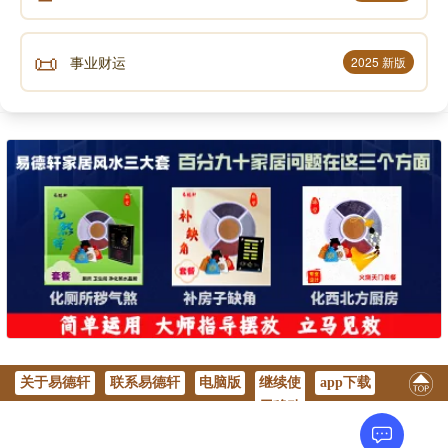
📜
事业财运
2025 新版
关于易德轩
联系易德轩
电脑版
继续使
app下载
用移动
版