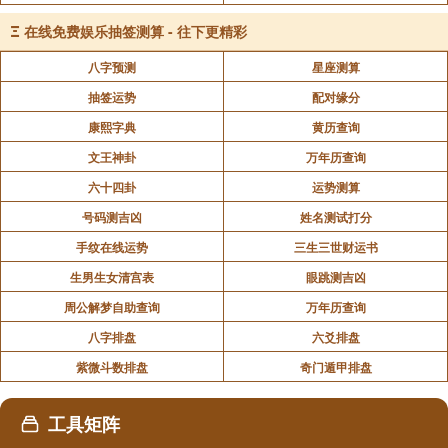
Ξ
在线免费娱乐抽签测算 - 往下更精彩
八字预测
星座测算
抽签运势
配对缘分
康熙字典
黄历查询
文王神卦
万年历查询
六十四卦
运势测算
号码测吉凶
姓名测试打分
手纹在线运势
三生三世财运书
生男生女清宫表
眼跳测吉凶
周公解梦自助查询
万年历查询
八字排盘
六爻排盘
紫微斗数排盘
奇门遁甲排盘
工具矩阵