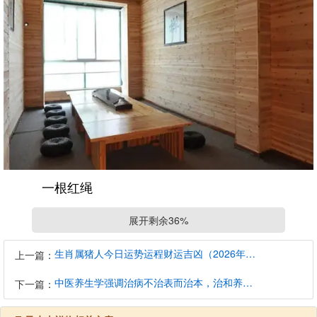
一根红绳
枕头下只需要放置一根红绳即可，无需放置的太
展开剩余36%
多，因为对于这种吉祥物并非多多益善。有时候放置的
太多，反而还会彼此之间产生冲撞。特别是未婚的男
生肖属猪人今日运势运程财运吉凶（2026年8月7日）详解查询
上一篇：
女，如果想要遇到一份美好的姻缘，可以在枕头下放置
中医养生学强调治病不治表而治本，治和养兼顾是有必要的
下一篇：
一根质量好，色泽均匀的红绳，很快就能带来桃花。如
果放的太多，可能会遇到烂桃花，甚至还会孤独终老。