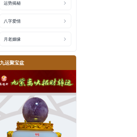
运势揭秘
八字爱情
月老姻缘
九运聚宝盆