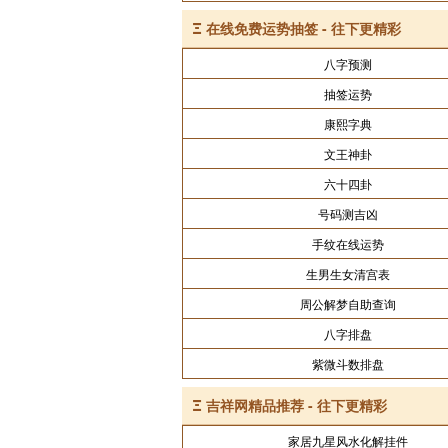
Ξ
在线免费运势抽签 - 往下更精彩
八字预测
抽签运势
康熙字典
文王神卦
六十四卦
号码测吉凶
手纹在线运势
生男生女清宫表
周公解梦自助查询
八字排盘
紫微斗数排盘
Ξ
吉祥网精品推荐 - 往下更精彩
家居九星风水化解挂件