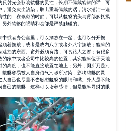
的反射光会影响貔貅的灵性；长期不佩戴貔貅的话，可
中，避免灰尘沾染，取出重新佩戴的话，清水清洁一遍
惰性的，在佩戴的时候，可以从貔貅的头与背部多抚摸
，另外貔貅的眼睛和嘴部是严禁触碰的。
中或者办公室里，可以摆放在一起，也可以分开摆
起顺着摆放，或者是成内八字或者外八字摆放；貔貅的
有遮挡的东西。窗外必须有路，可食路人之财；有很多
放的家中或者公司中比较高的位置，其实貔貅位于天地
时的高度，也不能直接放置在地上；另外，厕所乃是污
；貔貅容易被人自身俗气污秽所沾染，影响貔貅的灵
主人自己也尽量不去触碰貔貅的眼睛和嘴。外人是不能
摸自己的貔貅，这样可以培养感情，但是貔貅寻财的眼