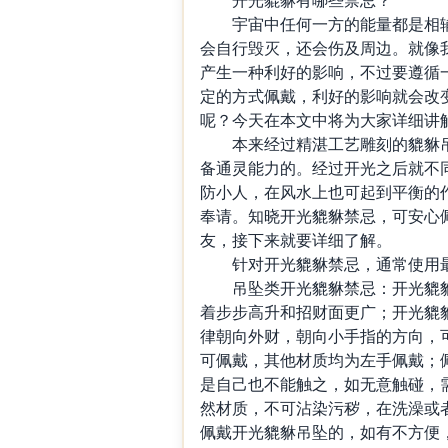
宇宙中任何一方的能量都是相辅
会自行毁灭，还会伤及周边。就像
产生一种利好的影响，不过要遵循
定的方式佩戴，利好的影响就会改
呢？今天在本文中将为大家详细讲
本来经过精湛工艺雕刻的貔貅吊
备通灵能力的。经过开光之后就不
防小人，在风水上也可起到平衡的
奉请。知晓开光貔貅禁忌，可安心
友，接下来就要详细了解。
针对开光貔貅禁忌，通常使用最
吊坠类开光貔貅禁忌：开光貔貅
着步步高升和招财面更广；开光貔
律朝向外财，朝向小手指的方向，
可佩戴，其他材质均为左手佩戴；
是自己也不能触之，如无意触碰，
然材质，不可沾染污秽，在洗澡或
佩戴开光貔貅吊坠的，如有不方便