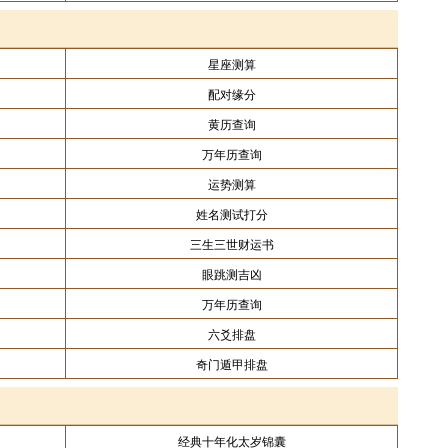
星座测算
配对缘分
黄历查询
万年历查询
运势测算
姓名测试打分
三生三世财运书
眼跳测吉凶
万年历查询
六爻排盘
奇门遁甲排盘
经典十年化太岁锦囊