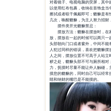
对着镜子、电视电脑的荧屏，其中
以使用红布包裹，收纳在首饰盒当
擦拭或者晾干佩戴即可；貔貅是有
几次，唤醒貔貅，为主人努力招财
摆件类开光貔貅禁忌：
摆放方法：貔貅在摆放时，在家
放，摆放在一起的时候可以两只一
头部朝向门口或者窗外，中间不能
人犯过同样的错误，喜欢把貔貅摆
人之间，摆放位置不可高于人站立
秽之处，貔貅头部不可与厕所相对
力，抚摸时尽量不能让外人触碰，
摸您的貔貅的，同时自己可以经常
睛和纳财的嘴巴是不能摸的。