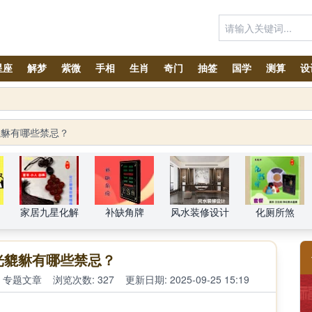
星座
解梦
紫微
手相
生肖
奇门
抽签
国学
测算
设
貔貅有哪些禁忌？
家居九星化解
补缺角牌
风水装修设计
化厕所煞
光貔貅有哪些禁忌？
专题文章
浏览次数: 327
更新日期: 2025-09-25 15:19