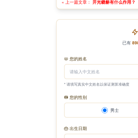
« 上一篇文章：
开光貔貅有什么作用？
已有
89
📛
您的姓名
* 请填写真实中文姓名以保证测算准确度
🚻
您的性别
男士
🎂
出生日期