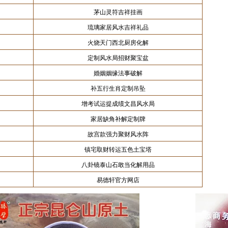
茅山灵符吉祥挂画
琉璃家居风水吉祥礼品
火烧天门西北厨房化解
定制风水局招财聚宝盆
婚姻姻缘法事破解
补五行生肖定制吊坠
增考试运提成绩文昌风水局
家居缺角补解定制牌
故宫款强力聚财风水阵
镇宅取财转运五色土宝塔
八卦镜泰山石敢当化解用品
易德轩官方网店