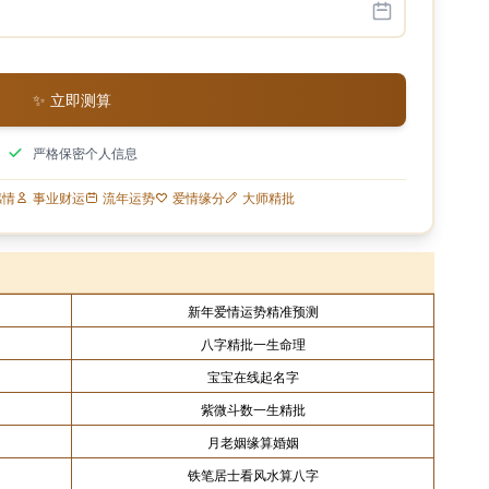
✨ 立即测算
严格保密个人信息
感情
事业财运
流年运势
爱情缘分
大师精批
新年爱情运势精准预测
八字精批一生命理
宝宝在线起名字
紫微斗数一生精批
月老姻缘算婚姻
铁笔居士看风水算八字