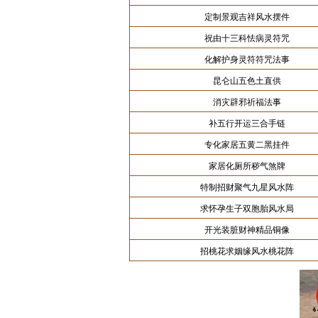
定制景观吉祥风水摆件
祝由十三科怯病灵符咒
化解护身灵符符咒法事
昆仑山五色土直供
消灾辟邪祈福法事
补五行开运三合手链
专化家居五黄二黑挂件
家居化厕所秽气煞牌
特制招财聚气九星风水阵
求怀孕生子双胞胎风水局
开光装脏财神精品铜像
招桃花求姻缘风水桃花阵