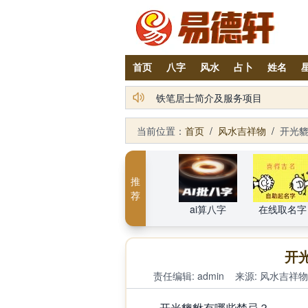
首页
八字
风水
占卜
姓名
2026丙午年铁笔居士精批年运说明
当前位置：
首页
/
风水吉祥物
/
开光
推
荐
ai算八字
在线取名字
开
责任编辑: admin
来源:
风水吉祥物
开光貔貅有哪些禁忌？