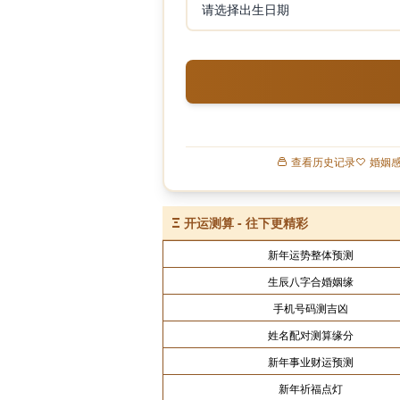
查看历史记录
婚姻
Ξ
开运测算 - 往下更精彩
新年运势整体预测
生辰八字合婚姻缘
手机号码测吉凶
姓名配对测算缘分
新年事业财运预测
新年祈福点灯