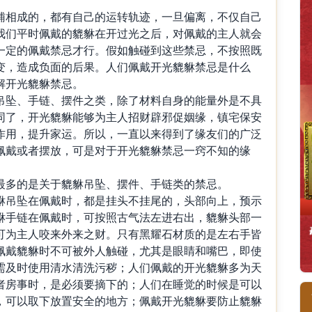
相成的，都有自己的运转轨迹，一旦偏离，不仅自己
我们平时佩戴的貔貅在开过光之后，对佩戴的主人就会
一定的佩戴禁忌才行。假如触碰到这些禁忌，不按照既
变，造成负面的后果。人们佩戴开光貔貅禁忌是什么
解开光貔貅禁忌。
坠、手链、摆件之类，除了材料自身的能量外是不具
同了，开光貔貅能够为主人招财辟邪促姻缘，镇宅保安
作用，提升家运。所以，一直以来得到了缘友们的广泛
佩戴或者摆放，可是对于开光貔貅禁忌一窍不知的缘
多的是关于貔貅吊坠、摆件、手链类的禁忌。
吊坠在佩戴时，都是挂头不挂尾的，头部向上，预示
貅手链在佩戴时，可按照古气法左进右出，貔貅头部一
可为主人咬来外来之财。只有黑耀石材质的是左右手皆
佩戴貔貅时不可被外人触碰，尤其是眼睛和嘴巴，即使
需及时使用清水清洗污秽；人们佩戴的开光貔貅多为天
者房事时，是必须要摘下的；人们在睡觉的时候是可以
，可以取下放置安全的地方；佩戴开光貔貅要防止貔貅