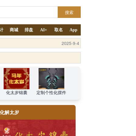
搜索
计
商城
排盘
AI+
取名
App
2025-10-11
化太岁锦囊
定制个性化摆件
化解太岁