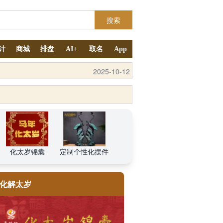
搜索
计
商城
排盘
AI+
取名
App
2025-10-12
化太岁锦囊
定制个性化摆件
化解太岁