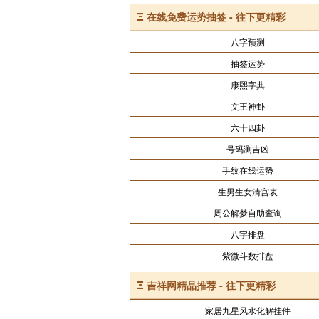
Ξ
在线免费运势抽签 - 往下更精彩
八字预测
抽签运势
康熙字典
文王神卦
六十四卦
号码测吉凶
手纹在线运势
生男生女清宫表
周公解梦自助查询
八字排盘
紫微斗数排盘
Ξ
吉祥网精品推荐 - 往下更精彩
家居九星风水化解挂件