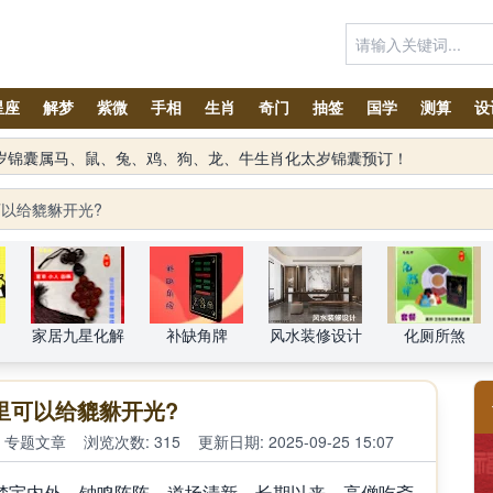
星座
解梦
紫微
手相
生肖
奇门
抽签
国学
测算
设
太岁锦囊属马、鼠、兔、鸡、狗、龙、牛生肖化太岁锦囊预订！
以给貔貅开光?
家居九星化解
补缺角牌
风水装修设计
化厕所煞
里可以给貔貅开光?
专题文章
浏览次数: 315
更新日期: 2025-09-25 15:07
宇内外，钟鸣阵阵，道场清新。长期以来，高僧吃斋