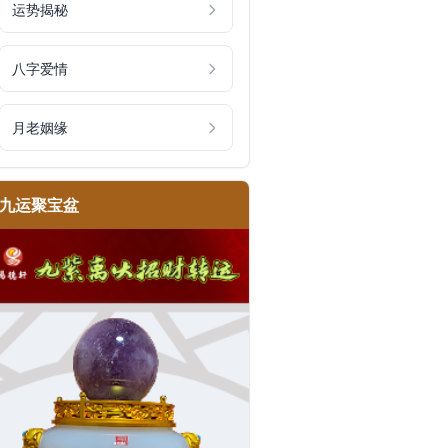
运势揭秘
八字爱情
月老姻缘
九运聚宝盆