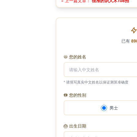
« 上一篇文章：
很准的识人术108招
已有
89
📛
您的姓名
* 请填写真实中文姓名以保证测算准确度
🚻
您的性别
男士
🎂
出生日期