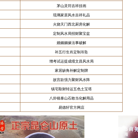
茅山灵符吉祥挂画
琉璃家居风水吉祥礼品
火烧天门西北厨房化解
定制风水局招财聚宝盆
婚姻姻缘法事破解
补五行生肖定制吊坠
增考试运提成绩文昌风水局
家居缺角补解定制牌
故宫款强力聚财风水阵
镇宅取财转运五色土宝塔
八卦镜泰山石敢当化解用品
易德轩官方网店