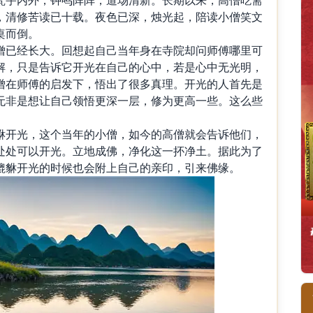
，清修苦读已十载。夜色已深，烛光起，陪读小僧笑文
桌而倒。
已经长大。回想起自己当年身在寺院却问师傅哪里可
解，只是告诉它开光在自己的心中，若是心中无光明，
僧在师傅的启发下，悟出了很多真理。开光的人首先是
无非是想让自己领悟更深一层，修为更高一些。这么些
开光，这个当年的小僧，如今的高僧就会告诉他们，
处处可以开光。立地成佛，净化这一抔净土。据此为了
貔貅开光的时候也会附上自己的亲印，引来佛缘。