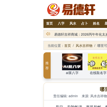
首页
八字
风水
占卜
姓名
易德轩吉祥商城：2026丙午年化
当前位置：
首页
/
风水吉祥物
/
哪里可
推
荐
ai算八字
在线取名字
哪
责任编辑: admin
来源:
风水吉祥物
是日，天朗气清，惠风和畅，梵