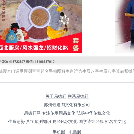
416723897 微信: 13166337010
锦囊
奇门遁甲预测
宝宝起名
手相图解
生肖运势
生辰八字
生辰八字算命
紫微
关于易德轩
联系易德轩
苏州钰道阁文化有限公司
易德轩网 专注传承周易文化 弘扬中华传统文化
生肖运势 八字预测知识 易经风水文化 国学诗经经典 姓名学文化
手机版
|
电脑版