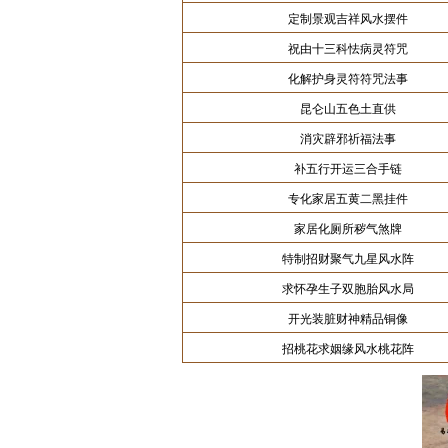
定制景观吉祥风水摆件
祝由十三科怯病灵符咒
化解护身灵符符咒法事
昆仑山五色土直供
消灾辟邪祈福法事
补五行开运三合手链
专化家居五黄二黑挂件
家居化厕所秽气煞牌
特制招财聚气九星风水阵
求怀孕生子双胞胎风水局
开光装脏财神精品铜像
招桃花求姻缘风水桃花阵